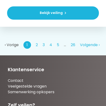
Bekijk veiling
‹ Vorige
1
2
3
4
5
…
26
Volgende ›
Klantenservice
Contact
Veelgestelde vragen
Samenwerking opkopers
Zelf veilen?