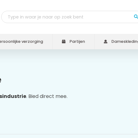
rsoonlijke verzorging
Partijen
Dameskledin
e
sindustrie
. Bied direct mee.