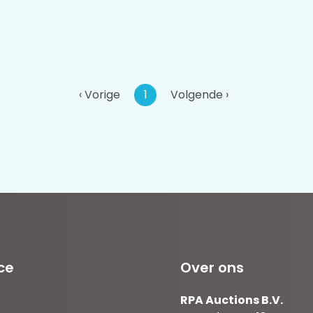
‹ Vorige
1
Volgende ›
ce
Over ons
RPA Auctions B.V.