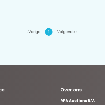
‹ Vorige
1
Volgende ›
ce
Over ons
RPA Auctions B.V.