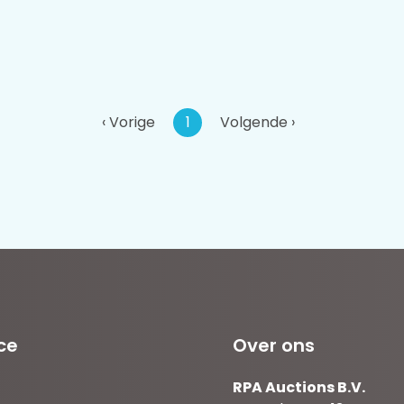
‹ Vorige
1
Volgende ›
ce
Over ons
RPA Auctions B.V.